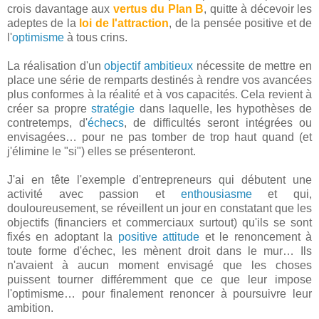
crois davantage aux
vertus du Plan B
, quitte à décevoir les
adeptes de la
loi de l'attraction
, de la pensée positive et de
l'
optimisme
à tous crins.
La réalisation d'un
objectif ambitieux
nécessite de mettre en
place une série de remparts destinés à rendre vos avancées
plus conformes à la réalité et à vos capacités. Cela revient à
créer sa propre
stratégie
dans laquelle, les hypothèses de
contretemps, d'
échecs
, de difficultés seront intégrées ou
envisagées… pour ne pas tomber de trop haut quand (et
j'élimine le "si") elles se présenteront.
J'ai en tête l'exemple d'entrepreneurs qui débutent une
activité avec passion et
enthousiasme
et qui,
douloureusement, se réveillent un jour en constatant que les
objectifs (financiers et commerciaux surtout) qu'ils se sont
fixés en adoptant la
positive attitude
et le renoncement à
toute forme d'échec, les mènent droit dans le mur… Ils
n'avaient à aucun moment envisagé que les choses
puissent tourner différemment que ce que leur impose
l'optimisme… pour finalement renoncer à poursuivre leur
ambition.