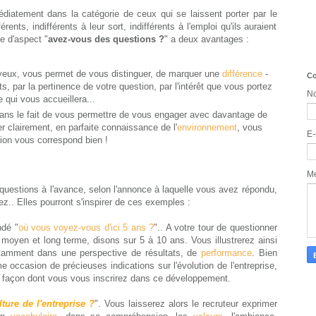
iatement dans la catégorie de ceux qui se laissent porter par le
rents, indifférents à leur sort, indifférents à l'emploi qu'ils auraient
e d'aspect "
avez-vous des questions ?
" a deux avantages :
 yeux, vous permet de vous distinguer, de marquer une
différence
-
Co
s, par la pertinence de votre question, par l'intérêt que vous portez
N
se qui vous accueillera...
ans le fait de vous permettre de vous engager avec davantage de
er clairement, en parfaite connaissance de l'
environnement
, vous
E-
ion vous correspond bien !
M
 questions à l'avance, selon l'annonce à laquelle vous avez répondu,
z.. Elles pourront s'inspirer de ces exemples :
ndé "
où vous voyez-vous d'ici 5 ans ?
".. A votre tour de questionner
à moyen et long terme, disons sur 5 à 10 ans. Vous illustrerez ainsi
otamment dans une perspective de résultats, de
performance
. Bien
 occasion de précieuses indications sur l'évolution de l'entreprise,
la façon dont vous vous inscrirez dans ce développement.
ture de l'entreprise ?
". Vous laisserez alors le recruteur exprimer