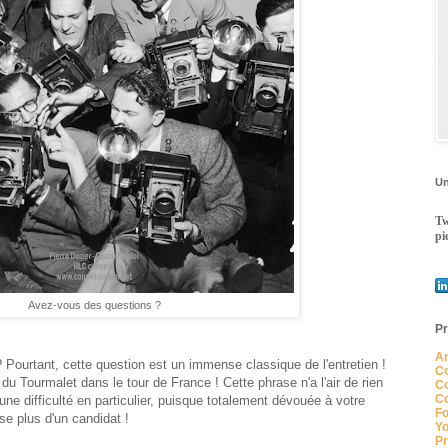
Un
Tw
pi
Avez-vous des questions ?
Pr
An
Pourtant, cette question est un immense classique de l'entretien !
Co
 du Tourmalet dans le tour de France ! Cette phrase n'a l'air de rien
Co
Co
ne difficulté en particulier, puisque totalement dévouée à votre
Fo
ise plus d'un candidat !
Yo
Pr