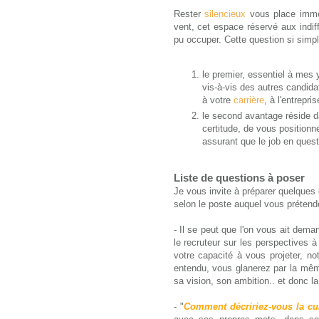
Rester
silencieux
vous place imméd
vent, cet espace réservé aux indiffé
pu occuper. Cette question si simpl
le premier, essentiel à mes
vis-à-vis des autres candidat
à votre
carrière
, à l'entrepri
le second avantage réside d
certitude, de vous positionn
assurant que le job en quest
Liste de questions à poser
Je vous invite à préparer quelques
selon le poste auquel vous prétende
- Il se peut que l'on vous ait dema
le recruteur sur les perspectives 
votre capacité à vous projeter, n
entendu, vous glanerez par la même
sa vision, son ambition.. et donc 
- "
Comment décririez-vous la cul