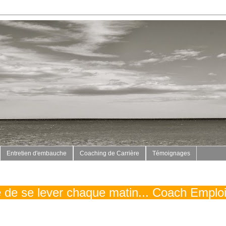
Entretien d'embauche
Coaching de Carrière
Témoignages
vé de se lever chaque matin... Coach Emplo