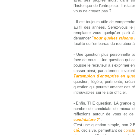
avec ses propres mots, dans 
l'historique de l'entreprise. Il rel
vous ne croyez pas ?
- Il est toujours utile de comprend
au fil des années. Serez-vous le
remplacez-vous quelqu'un parti 
demander "
pour quelles raisons l
facilité ou l'embarras du recruteur 
- Une question plus personnelle p
face de vous.. Une question qui ca
pousse le recruteur à s'exprimer en
casser ainsi, parfaitement involont
Tartempion (l'entreprise en que
question, légère, pertinente, créa
question qui pourrait amener des 
introuvables sur le site officiel.
- Enfin, THE question, LA grande q
nombre de candidats de mieux dorm
réflexions autour de vous et de
candidature ?
".
C'est une question simple, non ? Et
clé
, décisive, permettant de
conclu