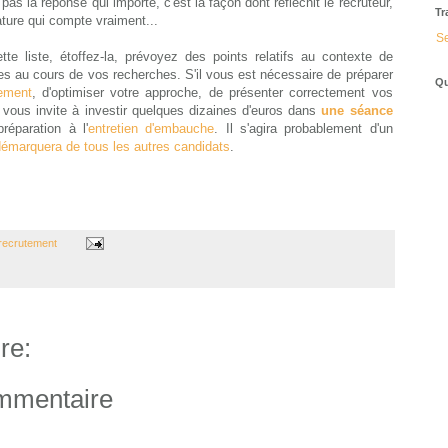
 pas la réponse qui importe, c'est la façon dont réfléchit le recruteur,
Tr
ature qui compte vraiment...
Se
tte liste, étoffez-la, prévoyez des points relatifs au contexte de
ées au cours de vos recherches. S'il vous est nécessaire de préparer
Qu
tement
, d'optimiser votre approche, de présenter correctement vos
 vous invite à investir quelques dizaines d'euros dans
une séance
réparation à l'
entretien d'embauche
. Il s'agira probablement d'un
émarquera de tous les autres candidats
.
 recrutement
re:
ommentaire