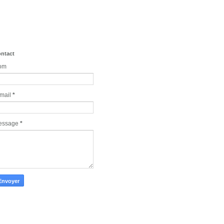
ntact
om
mail
*
essage
*