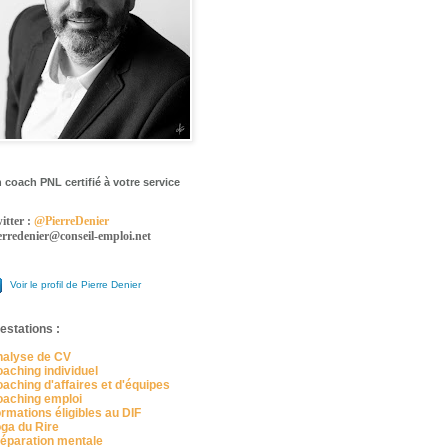
 coach PNL certifié à votre service
itter :
@PierreDenier
erredenier@conseil-emploi.net
Voir le profil de Pierre Denier
estations :
alyse de CV
aching individuel
aching d'affaires et d'équipes
aching emploi
rmations éligibles au DIF
ga du Rire
éparation mentale