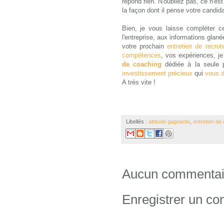
répond rien. N'oubliez pas, ce n'est
la façon dont il pense votre candid
Bien, je vous laisse compléter ce
l'entreprise, aux informations glan
votre prochain
entretien de recru
compétences
, vos expériences, je
de coaching
dédiée à la seule p
investissement précieux
qui
vous d
A très vite !
Libellés :
attitude gagnante
,
entretien de
Aucun commentai
Enregistrer un c