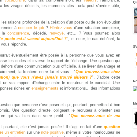
son
vocabulaire
, dans sa compréhension, les
valeurs
, l'ambiance,
Qu
atera les virages décisifs, les moments clés.. cela peut s'avérer utile,
re les raisons profondes de la création d'un poste ou de son évolution
 premier à
occuper le job
?
Héritez-vous
d'une situation complexe,
à la
concurrence
, décédé,
renvoyé
, etc... ? Vous pourriez alors
e poste est-il vacant aujourd'hui ?
", et noter, le cas échéant, la
à vous répondre.
S’
ourrait éventuellement être posée à la personne que vous avez en
sse les codes et inverse le rapport de l'échange. Une question qui
 dehors d'une communication plus officielle, à se livrer davantage et
airement, la frontière entre lui et vous : "
Que trouvez-vous chez
stion) que vous n'avez jamais trouvé ailleurs ?
". J'adore cette
Ne
nt un vrai rapport d'échange entre le recruteur et le candidat. Une
réponses riches en
enseignements
et informations... des informations
Me
uestion que personne n'ose poser et qui, pourtant, permettrait à bon
ir.. Une question directe, obligeant le recruteur à orienter ses
 ce qui va bien dans votre profil : "
Que pensez-vous de ma
 pourtant, elle n'est jamais posée ! Il s'agit en fait d'une
question
re un entretien
sur une
note positive
, même si votre interlocuteur ne