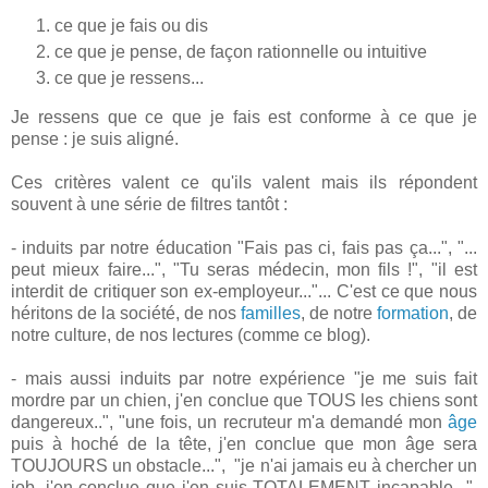
ce que je fais ou dis
ce que je pense, de façon rationnelle ou intuitive
ce que je ressens...
Je ressens que ce que je fais est conforme à ce que je
pense : je suis aligné.
Ces critères valent ce qu'ils valent mais ils répondent
souvent à une série de filtres tantôt :
- induits par notre éducation "Fais pas ci, fais pas ça...", "...
peut mieux faire...", "Tu seras médecin, mon fils !", "il est
interdit de critiquer son ex-employeur..."... C'est ce que nous
héritons de la société, de nos
familles
, de notre
formation
, de
notre culture, de nos lectures (comme ce blog).
- mais aussi induits par notre expérience "je me suis fait
mordre par un chien, j'en conclue que TOUS les chiens sont
dangereux..", "une fois, un recruteur m'a demandé mon
âge
puis à hoché de la tête, j'en conclue que mon âge sera
TOUJOURS un obstacle...", "je n'ai jamais eu à chercher un
job, j'en conclue que j'en suis TOTALEMENT incapable...".