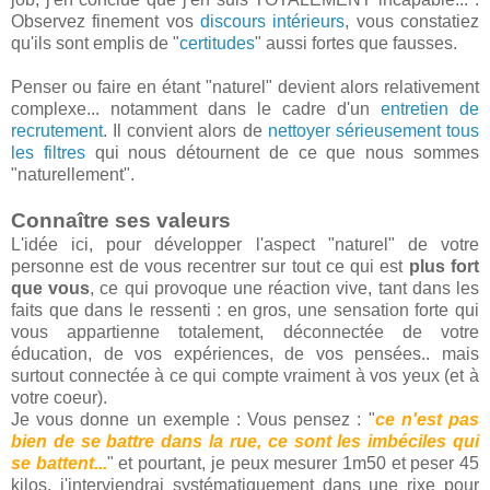
Observez finement vos
discours intérieurs
, vous constatiez
qu'ils sont emplis de "
certitudes
" aussi fortes que fausses.
Penser ou faire en étant "naturel" devient alors relativement
complexe... notamment dans le cadre d'un
entretien de
recrutement
. Il convient alors de
nettoyer sérieusement tous
les filtres
qui nous détournent de ce que nous sommes
"naturellement".
Connaître ses valeurs
L'idée ici, pour développer l'aspect "naturel" de votre
personne est de vous recentrer sur tout ce qui est
plus fort
que vous
, ce qui provoque une réaction vive, tant dans les
faits que dans le ressenti : en gros, une sensation forte qui
vous appartienne totalement, déconnectée de votre
éducation, de vos expériences, de vos pensées.. mais
surtout connectée à ce qui compte vraiment à vos yeux (et à
votre coeur).
Je vous donne un exemple : Vous pensez : "
ce n'est pas
bien de se battre dans la rue, ce sont les imbéciles qui
se battent...
" et pourtant, je peux mesurer 1m50 et peser 45
kilos, j'interviendrai systématiquement dans une rixe pour