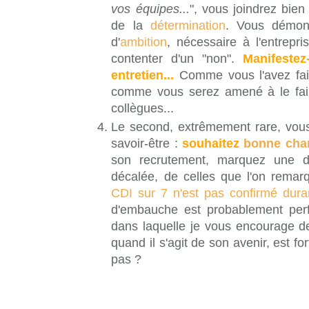
vos équipes...
", vous joindrez bien
de la
détermination
. Vous démon
d'
ambition
, nécessaire à l'entrepr
contenter d'un "non".
Manifestez
entretien...
Comme vous l'avez fait 
comme vous serez amené à le faire
collègues...
Le second, extrêmement rare, vous
savoir-être :
souhaitez
bonne cha
son recrutement, marquez une di
décalée, de celles que l'on remar
CDI sur 7 n'est pas confirmé duran
d'embauche est probablement perfec
dans laquelle je vous encourage de
quand il s'agit de son avenir, est f
pas ?