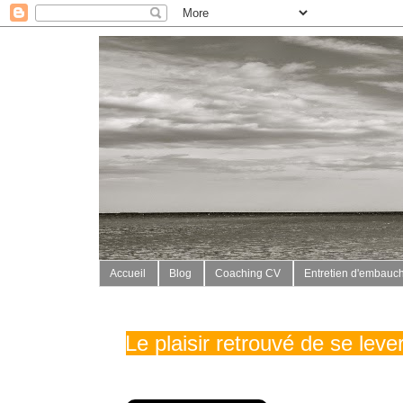
Accueil
Blog
Coaching CV
Entretien d'embauc
Le plaisir retrouvé de se lev