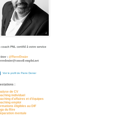
 coach PNL certifié à votre service
itter :
@PierreDenier
erredenier@conseil-emploi.net
Voir le profil de Pierre Denier
estations :
alyse de CV
aching individuel
aching d'affaires et d'équipes
aching emploi
rmations éligibles au DIF
ga du Rire
éparation mentale