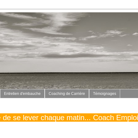
Entretien d'embauche
Coaching de Carrière
Témoignages
vé de se lever chaque matin... Coach Emplo