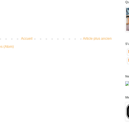
Qu
Accueil
Article plus ancien
S’
es (Atom)
Ne
Me