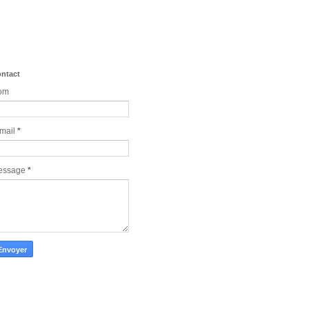
ntact
om
mail
*
essage
*