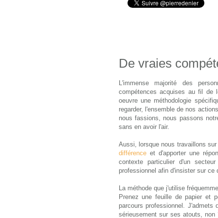
De vraies compéte
L'immense majorité des perso
compétences acquises au fil de l
oeuvre une méthodologie spécifique
regarder, l'ensemble de nos actions
nous fassions, nous passons notr
sans en avoir l'air.
Aussi, lorsque nous travaillons s
différence
et d'apporter une répo
contexte particulier d'un secteu
professionnel afin d'insister sur ce q
La méthode que j'utilise fréquemmen
Prenez une feuille de papier et p
parcours professionnel. J'admets q
sérieusement sur ses atouts, non 