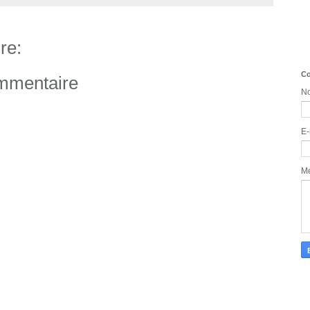
re:
Co
ommentaire
N
E-
M