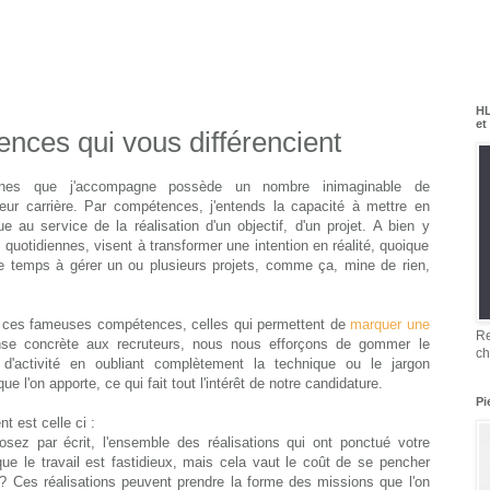
HL
et
nces qui vous différencient
nnes que j'accompagne possède un nombre inimaginable de
eur carrière. Par compétences, j'entends la capacité à mettre en
 au service de la réalisation d'un objectif, d'un projet. A bien y
 quotidiennes, visent à transformer une intention en réalité, quoique
e temps à gérer un ou plusieurs projets, comme ça, mine de rien,
ur ces fameuses compétences, celles qui permettent de
marquer une
Re
nse concrète aux recruteurs, nous nous efforçons de gommer le
ch
r d'activité en oubliant complètement la technique ou le jargon
ue l'on apporte, ce qui fait tout l'intérêt de notre candidature.
Pi
t est celle ci :
osez par écrit, l'ensemble des réalisations qui ont ponctué votre
ue le travail est fastidieux, mais cela vaut le coût de se pencher
? Ces réalisations peuvent prendre la forme des missions que l'on