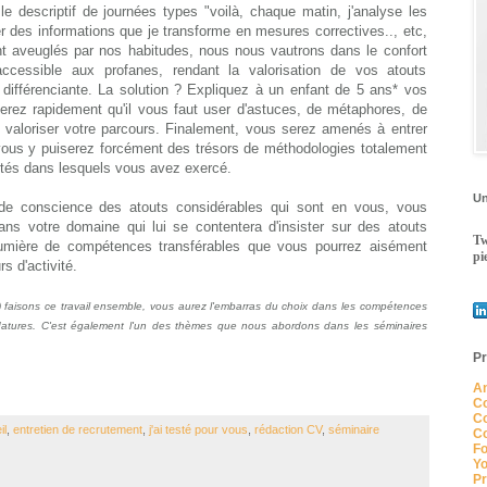
e descriptif de journées types "voilà, chaque matin, j'analyse les
irer des informations que je transforme en mesures correctives.., etc,
ent aveuglés par nos habitudes, nous nous vautrons dans le confort
accessible aux profanes, rendant la valorisation de vos atouts
différenciante. La solution ? Expliquez à un enfant de 5 ans* vos
terez rapidement qu'il vous faut user d'astuces, de métaphores, de
valoriser votre parcours. Finalement, vous serez amenés à entrer
t vous y puiserez forcément des trésors de méthodologies totalement
ités dans lesquels vous avez exercé.
Un
e de conscience des atouts considérables qui sont en vous, vous
dans votre domaine qui lui se contentera d'insister sur des atouts
Tw
lumière de compétences transférables que vous pourrez aisément
pi
s d'activité.
) faisons ce travail ensemble, vous aurez l'embarras du choix dans les compétences
idatures. C'est également l'un des thèmes que nous abordons dans les séminaires
Pr
An
Co
Co
il
,
entretien de recrutement
,
j'ai testé pour vous
,
rédaction CV
,
séminaire
Co
Fo
Yo
Pr