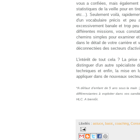
vous a confiées, mais également l
statistiques de la veille pour en t
etc...). Seulement voilà, rapidem
d'un vocabulaire précis et peu 
excessivement banale et trop peu 
différentes missions, vous consta
chemins simples pour examiner et 
dans le détail de votre carrière e
déconnectées des secteurs d'activ
L'intérêt de tout cela ? La pris
distinguer d'un autre spécialiste 
techniques et enfin, la mise en 
appliquer dans de nouveaux secteur
*A défaut d'enfant de 5 ans sous la main :
différenciantes à exploiter dans vos cand
HLC. A bientôt.
Libellés :
astuce
,
basic
,
coaching
,
Conse