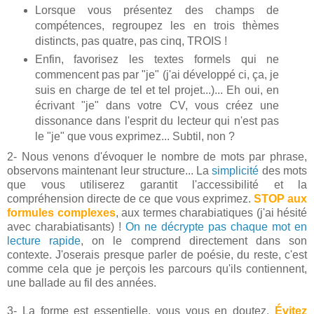
Lorsque vous présentez des champs de
compétences, regroupez les en trois thèmes
distincts, pas quatre, pas cinq, TROIS !
Enfin, favorisez les textes formels qui ne
commencent pas par "je" (j'ai développé ci, ça, je
suis en charge de tel et tel projet...)... Eh oui, en
écrivant "je" dans votre CV, vous créez une
dissonance dans l'esprit du lecteur qui n'est pas
le "je" que vous exprimez... Subtil, non ?
2- Nous venons d'évoquer le nombre de mots par phrase,
observons maintenant leur structure... La
simplicité
des mots
que vous utiliserez garantit l'accessibilité et la
compréhension directe de ce que vous exprimez.
STOP aux
formules complexes
, aux termes charabiatiques (j'ai hésité
avec charabiatisants) !
On ne décrypte pas chaque mot en
lecture rapide
, on le comprend directement dans son
contexte. J'oserais presque parler de poésie, du reste, c'est
comme cela que je perçois les parcours qu'ils contiennent,
une ballade au fil des années.
3- La forme est essentielle, vous vous en doutez.
Évitez