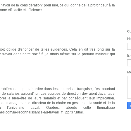
"avoir de la considération" pour moi, ce qui donne de la profondeur à la
e efficacité et efficience...
Co
N
soit obligé d'énoncer de telles évidences. Cela en dit très long sur la
e travail dans notre société, je dirais même sur le profond malheur qui
E-
M
roblématique peu abordée dans les entreprises française, c'est pourtant
e salariés aujourd'hui. Les équipes de direction devraient davantage
rer le bien-être de leurs salariés et par conséquent leur implication.
 de management et directeur de la chaire en gestion de la santé et de la
à l’université Laval, Québec, aborde cette thématique
es.com/la-reconnaissance-au-travail_fr_22737.html.