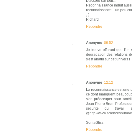
D'accord sur tout...
Reconnaissance induit aussi 
reconnaissance... un peu comm
;-)
Richard
Répondre
Anonyme
09:52
Je trouve effarant que l'on 
dégradation des relations d
s'est abattu sur cet univers !
Répondre
Anonyme
12:12
La reconnaissance est une p
ce dont manquent beaucoup d
s'en préoccuper pour amélio
Jean-Pierre Brun, Professeur
sécurité du travail 
@http://www.scienceshumain
SoniaGliss
Répondre