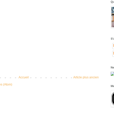
Qu
S’
Ne
Accueil
Article plus ancien
es (Atom)
Me