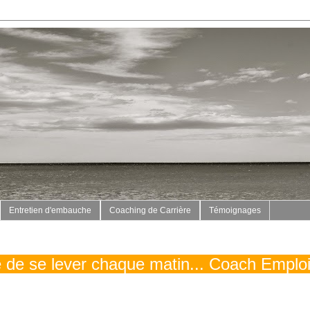
Entretien d'embauche
Coaching de Carrière
Témoignages
vé de se lever chaque matin... Coach Emplo