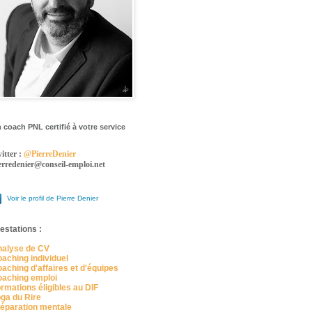
 coach PNL certifié à votre service
itter :
@PierreDenier
erredenier@conseil-emploi.net
Voir le profil de Pierre Denier
estations :
alyse de CV
aching individuel
aching d'affaires et d'équipes
aching emploi
rmations éligibles au DIF
ga du Rire
éparation mentale