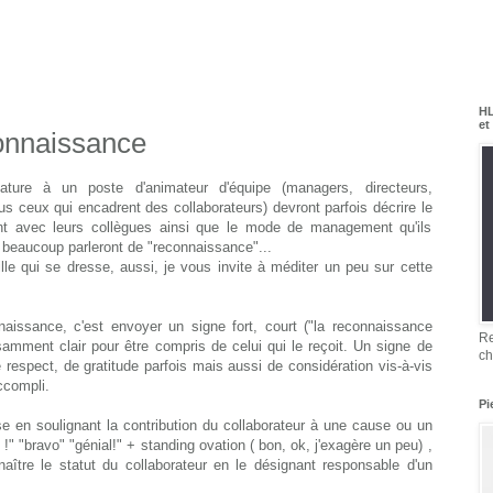
HL
et
connaissance
ature à un poste d'animateur d'équipe (managers, directeurs,
us ceux qui encadrent des collaborateurs) devront parfois décrire le
nent avec leurs collègues ainsi que le mode de management qu'ils
. beaucoup parleront de "reconnaissance"...
ille qui se dresse, aussi, je vous invite à méditer un peu sur cette
naissance, c'est envoyer un signe fort, court ("la reconnaissance
Re
ffisamment clair pour être compris de celui qui le reçoit. Un signe de
ch
espect, de gratitude parfois mais aussi de considération vis-à-vis
ccompli.
Pi
e en soulignant la contribution du collaborateur à une cause ou un
 !" "bravo" "génial!" + standing ovation ( bon, ok, j'exagère un peu) ,
ître le statut du collaborateur en le désignant responsable d'un