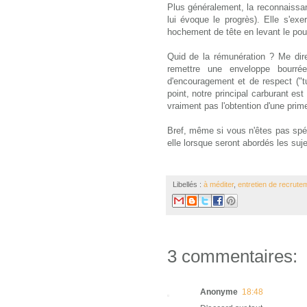
Plus généralement, la reconnaissanc
lui évoque le progrès). Elle s'exe
hochement de tête en levant le pou
Quid de la rémunération ? Me dir
remettre une enveloppe bourrée
d'encouragement et de respect ("tu 
point, notre principal carburant es
vraiment pas l'obtention d'une prime
Bref, même si vous n'êtes pas spé
elle lorsque seront abordés les su
Libellés :
à méditer
,
entretien de recrute
3 commentaires:
Anonyme
18:48