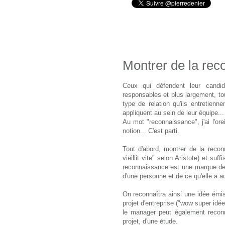
Montrer de la re
Ceux qui défendent leur candid
responsables et plus largement, to
type de relation qu'ils entretien
appliquent au sein de leur équipe..
Au mot "reconnaissance", j'ai l'ore
notion... C'est parti.
Tout d'abord, montrer de la recon
vieillit vite" selon Aristote) et su
reconnaissance est une marque de r
d'une personne et de ce qu'elle a a
On reconnaîtra ainsi une idée émis
projet d'entreprise ("wow super idée
le manager peut également reconna
projet, d'une étude.