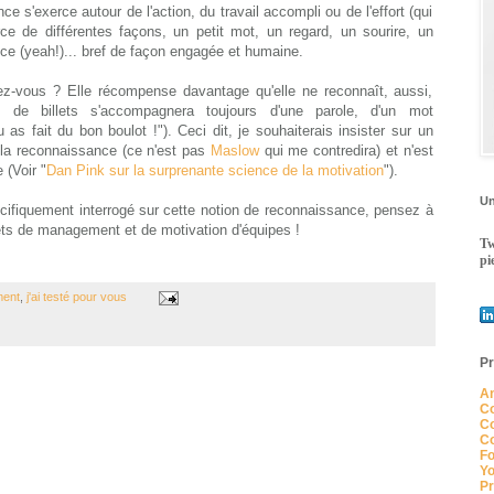
e s'exerce autour de l'action, du travail accompli ou de l'effort (qui
rce de différentes façons, un petit mot, un regard, un sourire, un
ce (yeah!)... bref de façon engagée et humaine.
ez-vous ? Elle récompense davantage qu'elle ne reconnaît, aussi,
 de billets s'accompagnera toujours d'une parole, d'un mot
as fait du bon boulot !"). Ceci dit, je souhaiterais insister sur un
t la reconnaissance (ce n'est pas
Maslow
qui me contredira) et n'est
 (Voir "
Dan Pink sur la surprenante science de la motivation
").
Un
cifiquement interrogé sur cette notion de reconnaissance, pensez à
jets de management et de motivation d'équipes !
Tw
pi
ment
,
j'ai testé pour vous
Pr
An
Co
Co
Co
Fo
Yo
Pr