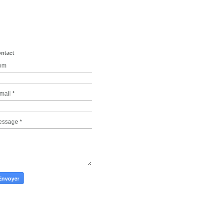
ntact
om
mail
*
essage
*