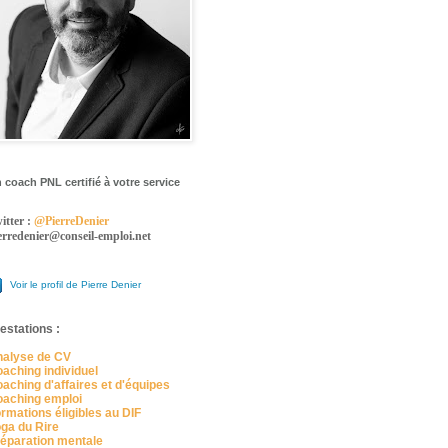
 coach PNL certifié à votre service
itter :
@PierreDenier
erredenier@conseil-emploi.net
Voir le profil de Pierre Denier
estations :
alyse de CV
aching individuel
aching d'affaires et d'équipes
aching emploi
rmations éligibles au DIF
ga du Rire
éparation mentale