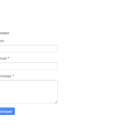
ntact
om
mail
*
essage
*