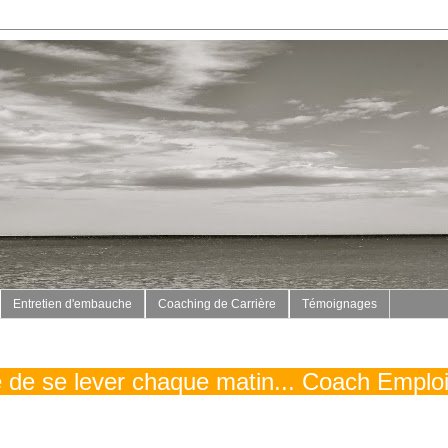
Entretien d'embauche
Coaching de Carrière
Témoignages
vé de se lever chaque matin... Coach Emplo