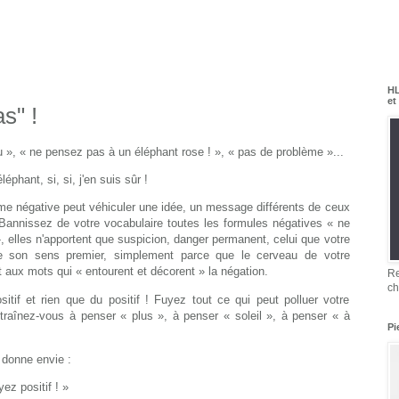
HL
et
s" !
», « ne pensez pas à un éléphant rose ! », « pas de problème »...
éphant, si, si, j'en suis sûr !
 négative peut véhiculer une idée, un message différents de ceux
Bannissez de votre vocabulaire toutes les formules négatives « ne
 », elles n'apportent que suspicion, danger permanent, celui que votre
e son sens premier, simplement parce que le cerveau de votre
 aux mots qui « entourent et décorent » la négation.
Re
ch
sitif et rien que du positif ! Fuyez tout ce qui peut polluer votre
traînez-vous
à penser « plus », à penser « soleil », à penser « à
Pi
 donne envie :
ez positif ! »