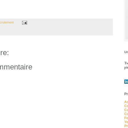
ecrutement
re:
Un
Tw
ommentaire
pi
Pr
An
Co
Co
Co
Fo
Yo
Pr