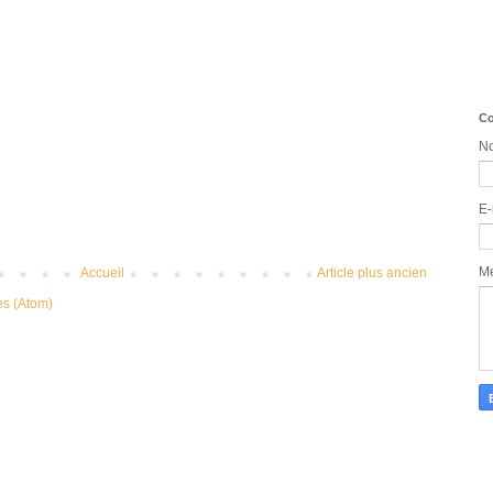
Co
N
E-
M
Accueil
Article plus ancien
es (Atom)