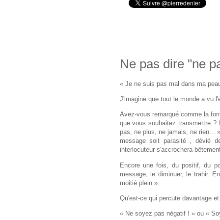
Ne pas dire "ne pa
« Je ne suis pas mal dans ma peau 
J'imagine que tout le monde a vu l'él
Avez-vous remarqué comme la forme
que vous souhaitez transmettre ? 
pas, ne plus, ne jamais, ne rien...
message soit parasité , dévié d
interlocuteur s'accrochera bêtement
Encore une fois, du positif, du po
message, le diminuer, le trahir.
En
moitié plein ».
Qu'est-ce qui percute davantage et
« Ne soyez pas négatif ! » ou « Soy