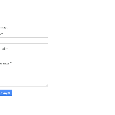
ntact
om
mail
*
essage
*