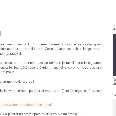
HL
et
!
nsez environnement, n'imprimez ce mail et les pièces jointes qu'en
'un courrier de candidature. Certes, l'acte est noble, le geste est
ent paradoxal.
uses qui ne se prennent pas au sérieux, je me dis que la signature
sonnalité, leur côté rebelle évidemment (et encore, je n'ose pas dire
 l'humour.
Re
 un monde de brutes !
ch
e l'environnement pourrait devenir ceci (à
télécharger
et à utiliser
Pi
tp://www.box.net/shared/nbnkktjst9
us à planter un arbre après avoir retrouvé un emploi !