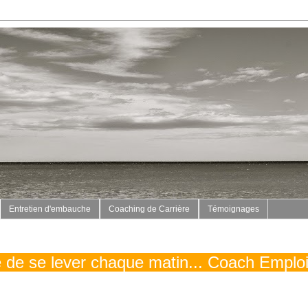
Entretien d'embauche
Coaching de Carrière
Témoignages
vé de se lever chaque matin... Coach Emplo