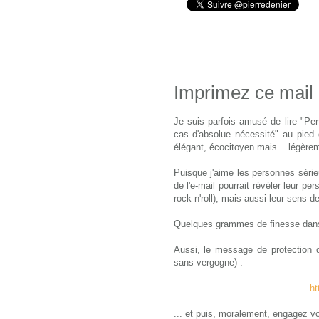
Imprimez ce mail 
Je suis parfois amusé de lire "Pe
cas d'absolue nécessité" au pied d
élégant,
écocitoyen
mais... légèrem
Puisque j'aime les personnes série
de
l'e-mail
pourrait révéler leur per
rock
n'roll
), mais aussi leur sens de
Quelques grammes de finesse dans
Aussi, le message de protection d
sans vergogne) :
ht
... et puis, moralement, engagez vo