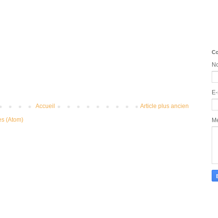
Co
N
E-
Accueil
Article plus ancien
es (Atom)
M