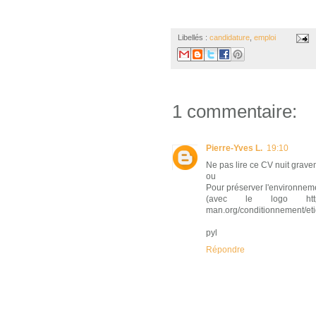
Libellés :
candidature
,
emploi
1 commentaire:
Pierre-Yves L.
19:10
Ne pas lire ce CV nuit gravem
ou
Pour préserver l'environneme
(avec le logo http://tb
man.org/conditionnement/eti
pyl
Répondre