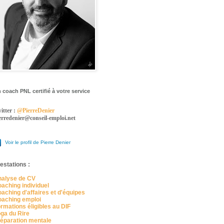
 coach PNL certifié à votre service
itter :
@PierreDenier
erredenier@conseil-emploi.net
Voir le profil de Pierre Denier
estations :
alyse de CV
aching individuel
aching d'affaires et d'équipes
aching emploi
rmations éligibles au DIF
ga du Rire
éparation mentale