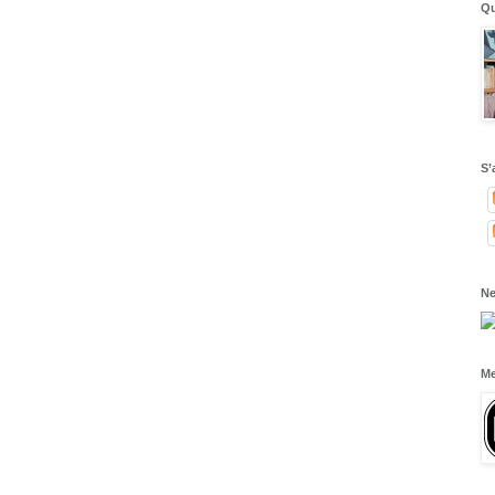
Qu
S’
Ne
Me