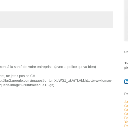
Un
Tw
ent à la santé de votre entreprise. (avec la police qui va bien)
pi
nt, ne jetez pas ce CV.
n2.google.com/images?q=tbn:XbWGZ_zkAjYkAM:http://www.lomag-
quette/image%20intro/etique13.gif)
Pr
An
Co
Co
Co
Fo
Yo
Pr