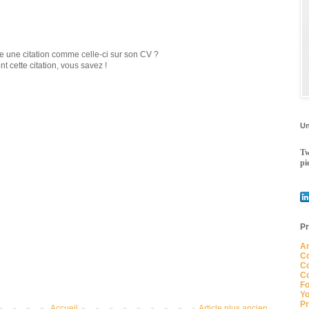
re une citation comme celle-ci sur son CV ?
t cette citation, vous savez !
Un
Tw
pi
Pr
An
Co
Co
Co
Fo
Yo
Pr
Accueil
Article plus ancien