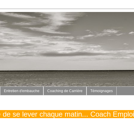
Entretien d'embauche
Coaching de Carrière
Témoignages
vé de se lever chaque matin... Coach Emplo