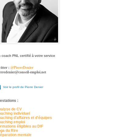
 coach PNL certifié à votre service
itter :
@PierreDenier
erredenier@conseil-emploi.net
Voir le profil de Pierre Denier
estations :
alyse de CV
aching individuel
aching d'affaires et d'équipes
aching emploi
rmations éligibles au DIF
ga du Rire
éparation mentale