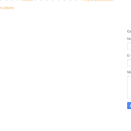
es (Atom)
Co
N
E-
M