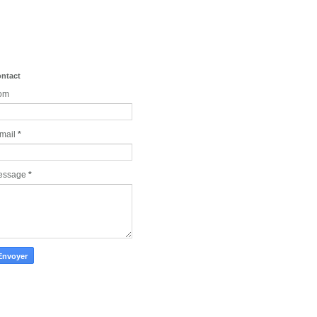
ntact
om
mail
*
essage
*