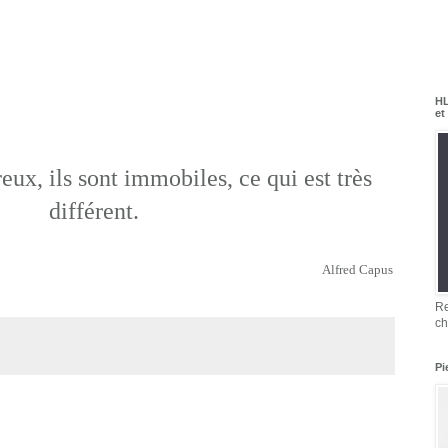
HL
et
reux, ils sont immobiles, ce qui est très
différent.
Alfred Capus
Re
ch
Pi