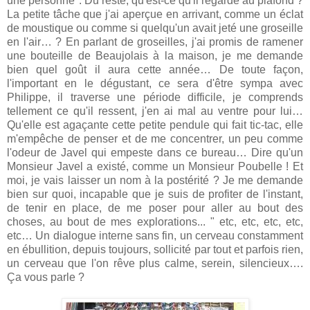
une personne". Du reste, qu'est-ce qu'il regarde au plafond ?
La petite tâche que j'ai aperçue en arrivant, comme un éclat
de moustique ou comme si quelqu'un avait jeté une groseille
en l'air… ? En parlant de groseilles, j'ai promis de ramener
une bouteille de Beaujolais à la maison, je me demande
bien quel goût il aura cette année… De toute façon,
l'important en le dégustant, ce sera d'être sympa avec
Philippe, il traverse une période difficile, je comprends
tellement ce qu'il ressent, j'en ai mal au ventre pour lui…
Qu'elle est agaçante cette petite pendule qui fait tic-tac, elle
m'empêche de penser et de me concentrer, un peu comme
l'odeur de Javel qui empeste dans ce bureau… Dire qu'un
Monsieur Javel a existé, comme un Monsieur Poubelle ! Et
moi, je vais laisser un nom à la postérité ? Je me demande
bien sur quoi, incapable que je suis de profiter de l'instant,
de tenir en place, de me poser pour aller au bout des
choses, au bout de mes explorations... " etc, etc, etc, etc,
etc… Un dialogue interne sans fin, un cerveau constamment
en ébullition, depuis toujours, sollicité par tout et parfois rien,
un cerveau que l'on rêve plus calme, serein, silencieux….
Ça vous parle ?