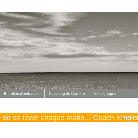
Entretien d'embauche
Coaching de Carrière
Témoignages
vé de se lever chaque matin... Coach Emplo