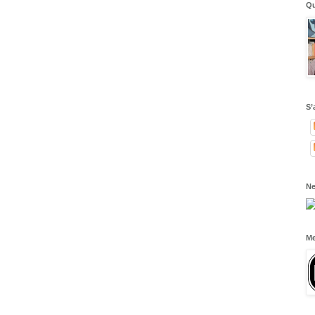
Qu
S’
Ne
Me