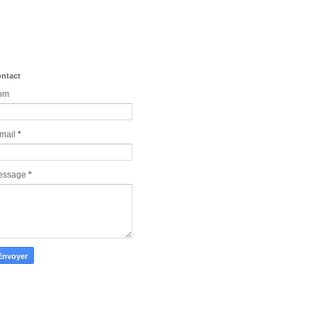
ntact
om
mail
*
essage
*