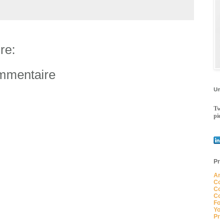
re:
ommentaire
Un
Tw
pi
Pr
An
Co
Co
Co
Fo
Yo
Pr