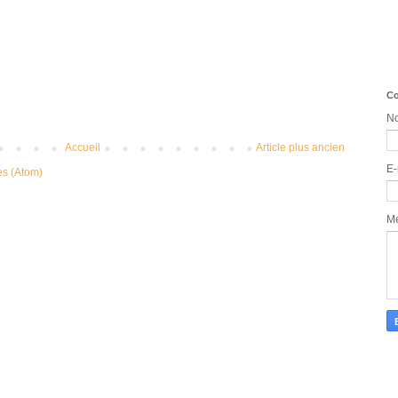
Co
N
Accueil
Article plus ancien
E-
es (Atom)
M