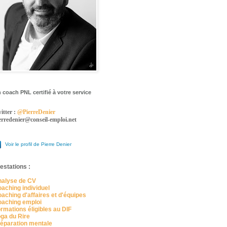
 coach PNL certifié à votre service
itter :
@PierreDenier
erredenier@conseil-emploi.net
Voir le profil de Pierre Denier
estations :
alyse de CV
aching individuel
aching d'affaires et d'équipes
aching emploi
rmations éligibles au DIF
ga du Rire
éparation mentale