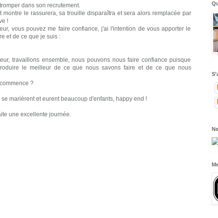
Qu
se tromper dans son recrutement.
 montre le rassurera, sa trouille disparaîtra et sera alors remplacée par
e !
r, vous pouvez me faire confiance, j'ai l'intention de vous apporter le
re et de ce que je suis :
eur, travaillons ensemble, nous pouvons nous faire confiance puisque
produire le meilleur de ce que nous savons faire et de ce que nous
S’
n commence ?
ils se marièrent et eurent beaucoup d'enfants, happy end !
ite une excellente journée.
Ne
Me