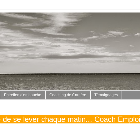
Entretien d'embauche
Coaching de Carrière
Témoignages
vé de se lever chaque matin... Coach Emplo