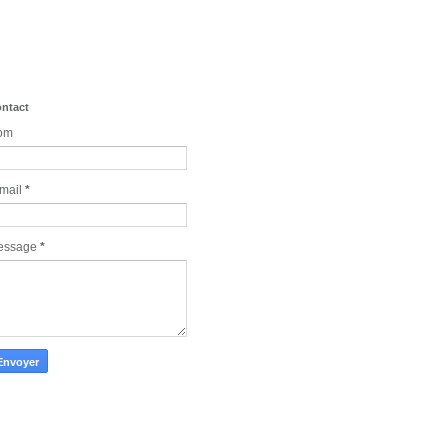
ntact
om
mail
*
essage
*