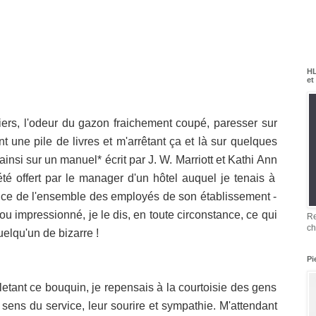
HL
et
iers, l'odeur du gazon fraichement coupé, paresser sur
 une pile de livres et m'arrêtant ça et là sur quelques
ainsi sur un manuel* écrit par J. W.
Marriott
et
Kathi
Ann
té offert par le manager d'un hôtel auquel je tenais à
rvice de l'ensemble des employés de son établissement -
 ou impressionné, je le dis, en toute circonstance, ce qui
Re
ch
uelqu'un de bizarre !
Pi
illetant ce bouquin, je repensais à la courtoisie des gens
r sens du service, leur sourire et sympathie. M'attendant