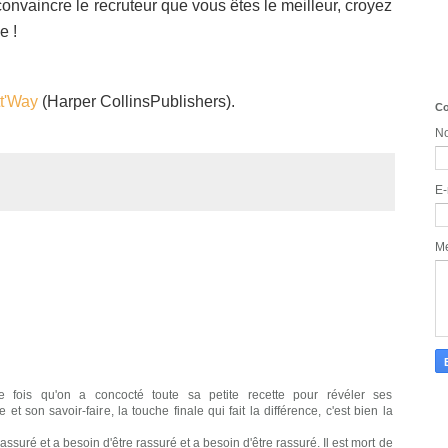
convaincre le recruteur que vous êtes le meilleur, croyez
e !
tt'Way
(Harper
Collins
Publishers
).
Co
N
E-
M
ne fois qu'on a concocté toute sa petite recette pour révéler ses
et son savoir-faire, la touche finale qui fait la différence, c'est bien la
assuré et a besoin d'être rassuré et a besoin d'être rassuré. Il est mort de