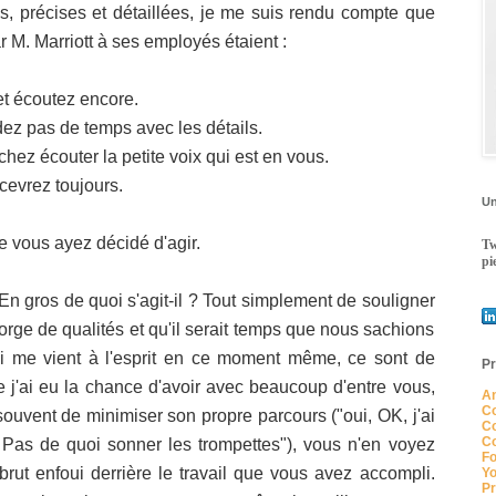
s, précises et détaillées, je me suis rendu compte que
ar M.
Marriott
à ses employés étaient :
et écoutez encore.
rdez pas de temps avec les détails.
chez écouter la petite voix qui est en vous.
cevrez toujours.
Un
e vous ayez décidé d'agir.
Tw
pi
 En gros de quoi
s'agit-il
? Tout simplement de souligner
rge de qualités et qu'il serait temps que nous sachions
ui me vient à l'esprit en ce moment même, ce sont de
Pr
j'ai eu la chance d'avoir avec beaucoup d'entre vous,
An
Co
s souvent de minimiser son propre parcours ("oui,
OK
, j'ai
Co
Co
! Pas de quoi sonner les trompettes"), vous n'en voyez
Fo
brut enfoui derrière le travail que vous avez accompli.
Yo
Pr