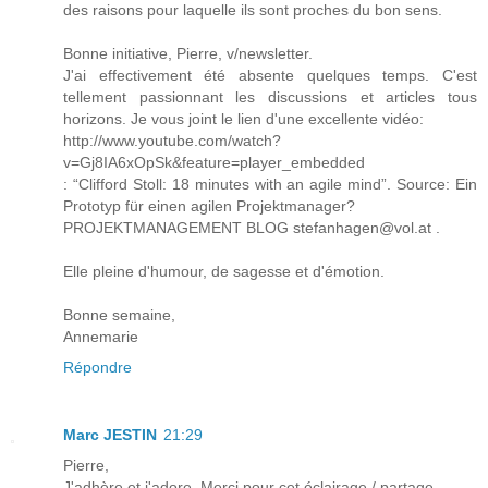
des raisons pour laquelle ils sont proches du bon sens.
Bonne initiative, Pierre, v/newsletter.
J'ai effectivement été absente quelques temps. C'est
tellement passionnant les discussions et articles tous
horizons. Je vous joint le lien d'une excellente vidéo:
http://www.youtube.com/watch?
v=Gj8IA6xOpSk&feature=player_embedded
: “Clifford Stoll: 18 minutes with an agile mind”. Source: Ein
Prototyp für einen agilen Projektmanager?
PROJEKTMANAGEMENT BLOG stefanhagen@vol.at .
Elle pleine d'humour, de sagesse et d'émotion.
Bonne semaine,
Annemarie
Répondre
Marc JESTIN
21:29
Pierre,
J'adhère et j'adore. Merci pour cet éclairage / partage.