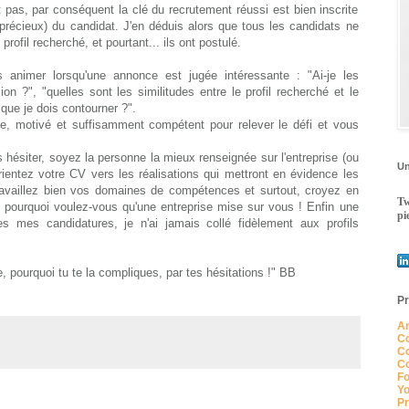
t pas, par conséquent la clé du recrutement réussi est bien inscrite
précieux) du candidat. J'en déduis alors que tous les candidats ne
rofil recherché, et pourtant... ils ont postulé.
 animer lorsqu'une annonce est jugée intéressante : "Ai-je les
on ?", "quelles sont les similitudes entre le profil recherché et le
que je dois contourner ?".
e, motivé et suffisamment compétent pour relever le défi et vous
 hésiter, soyez la personne la mieux renseignée sur l'entreprise (ou
Un
orientez votre
CV
vers les réalisations qui mettront en évidence les
 travaillez bien vos domaines de compétences et surtout, croyez en
Tw
, pourquoi
voulez-vous
qu'une entreprise mise sur vous ! Enfin une
pi
 mes candidatures, je n'ai jamais collé fidèlement aux profils
, pourquoi tu te la compliques, par tes hésitations !"
BB
Pr
An
Co
Co
Co
Fo
Yo
Pr