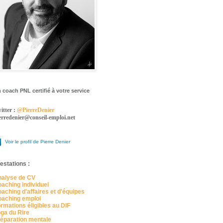
 coach PNL certifié à votre service
itter :
@PierreDenier
erredenier@conseil-emploi.net
Voir le profil de Pierre Denier
estations :
alyse de CV
aching individuel
aching d'affaires et d'équipes
aching emploi
rmations éligibles au DIF
ga du Rire
éparation mentale