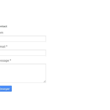
ntact
om
mail
*
essage
*