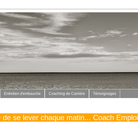
Entretien d'embauche
Coaching de Carrière
Témoignages
vé de se lever chaque matin... Coach Emplo