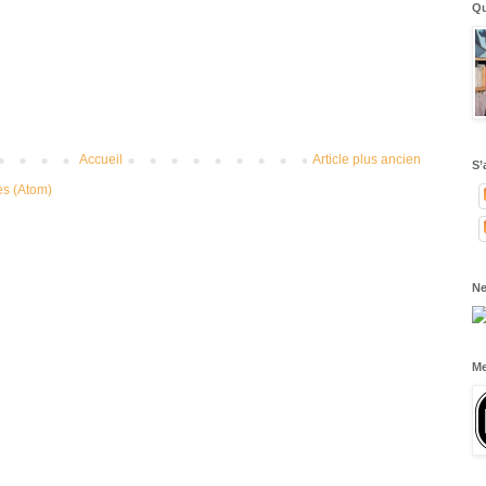
Qu
Accueil
Article plus ancien
S’
es (Atom)
Ne
Me