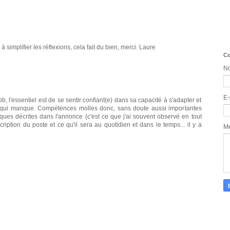
à simplifier les réflexions, cela fait du bien, merci. Laure
Co
N
E-
ob, l'essentiel est de se sentir confiant(e) dans sa capacité à s'adapter et
 qui manque. Compétences molles donc, sans doute aussi importantes
ues décrites dans l'annonce (c'est ce que j'ai souvent observé en tout
cription du poste et ce qu'il sera au quotidien et dans le temps... il y a
M