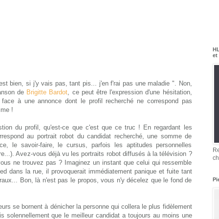
HL
et
est bien, si j'y vais pas, tant pis... j'en
f'rai
pas une maladie ". Non,
hanson de
Brigitte
Bardot
, ce peut être l'expression d'une hésitation,
at face à une annonce dont le profil recherché ne correspond pas
mme !
tion du profil, qu'est-ce que c'est que ce truc ! En regardant les
correspond au portrait robot du candidat recherché, une somme de
nce, le savoir-faire, le cursus, parfois les aptitudes personnelles
Re
re...). Avez-vous déjà vu les portraits robot diffusés à la télévision ?
ch
vous ne trouvez pas ? Imaginez un instant que celui qui ressemble
ed dans la rue, il provoquerait immédiatement panique et fuite tant
uraux... Bon, là n'est pas le propos, vous n'y décelez que le fond de
Pi
eurs se bornent à dénicher la personne qui collera le plus fidèlement
 dis solennellement que le meilleur candidat a toujours au moins une