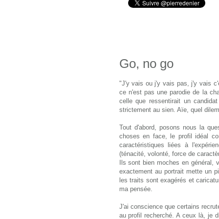
Go, no go
"J'y vais ou j'y vais pas, j'y vais c'
ce n'est pas une parodie de la c
celle que ressentirait un candid
strictement au sien.
Aïe
, quel dile
Tout d'abord, posons nous la ques
choses en face, le profil idéal 
caractéristiques liées à l'expérie
(ténacité, volonté, force de caractè
Ils sont bien moches en général, 
exactement au portrait mette un pi
les traits sont exagérés et caricat
ma pensée.
J'ai conscience que certains recrut
au profil recherché. A ceux là, je