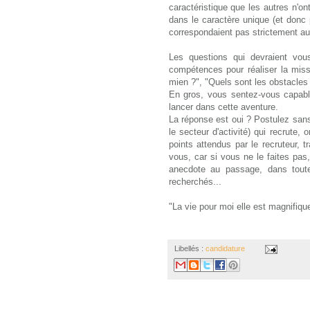
caractéristique que les autres n'on
dans le caractère unique (et donc 
correspondaient pas strictement au p
Les questions qui devraient vous
compétences pour réaliser la missi
mien ?", "Quels sont les obstacles 
En gros, vous
sentez-vous
capabl
lancer dans cette aventure.
La réponse est oui ? Postulez sans
le secteur d'activité) qui recrute, 
points attendus par le recruteur,
vous, car si vous ne le faites pas
anecdote au passage, dans toutes
recherchés...
"La vie pour moi elle est magnifique
Libellés :
candidature