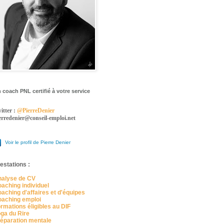
 coach PNL certifié à votre service
itter :
@PierreDenier
erredenier@conseil-emploi.net
Voir le profil de Pierre Denier
estations :
alyse de CV
aching individuel
aching d'affaires et d'équipes
aching emploi
rmations éligibles au DIF
ga du Rire
éparation mentale