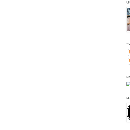
Qu
S’
Ne
Me