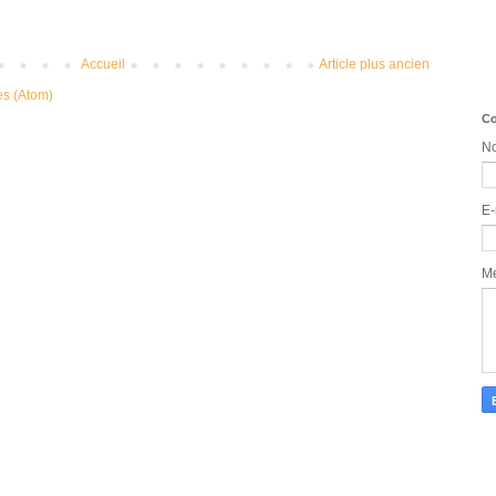
Accueil
Article plus ancien
es (Atom)
Co
N
E-
M