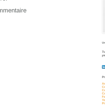
ommentaire
Un
Tw
pi
Pr
An
Co
Co
Co
Fo
Yo
Pr