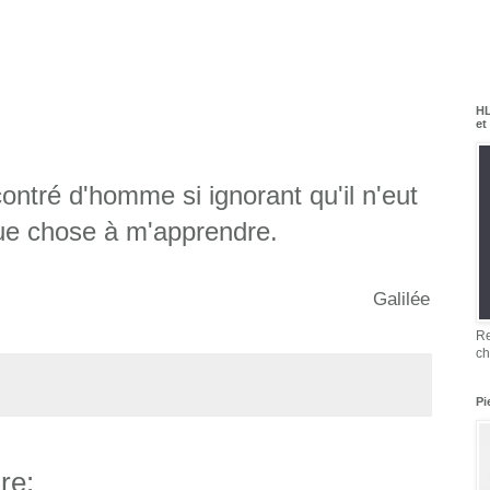
HL
et
contré d'homme si ignorant qu'il n'eut
ue chose à m'apprendre.
Galilée
Re
ch
Pi
re: