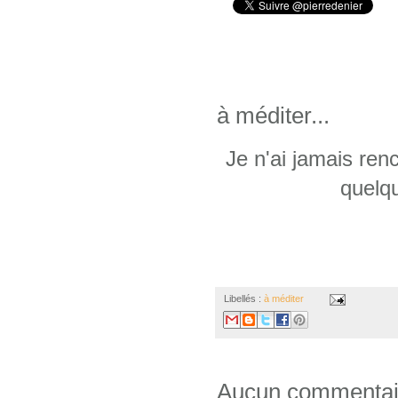
à méditer...
Je n'ai jamais ren
quelq
Libellés :
à méditer
Aucun commentai