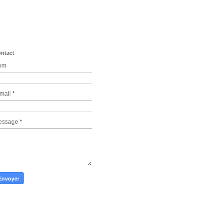
ntact
om
mail
*
essage
*