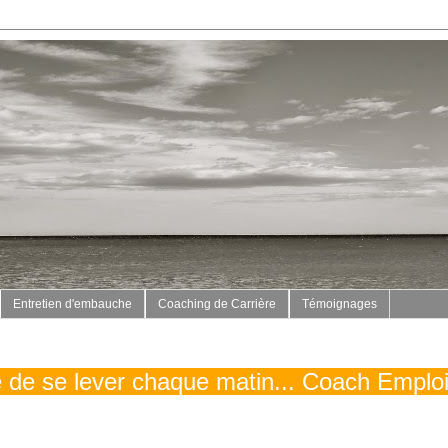
Entretien d'embauche
Coaching de Carrière
Témoignages
vé de se lever chaque matin... Coach Emplo