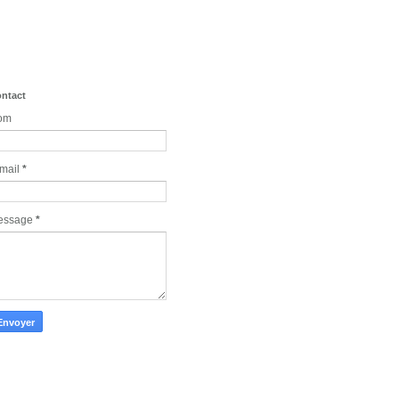
ntact
om
mail
*
essage
*