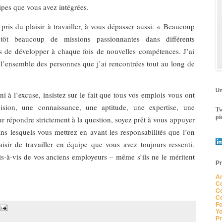
ipes que vous avez intégrées.
pris du plaisir à travailler, à vous dépasser aussi. « Beaucoup
tôt beaucoup de missions passionnantes dans différents
 de développer à chaque fois de nouvelles compétences. J’ai
 l’ensemble des personnes que j’ai rencontrées tout au long de
Un
 ni à l’excuse, insistez sur le fait que tous vos emplois vous ont
sion, une connaissance, une aptitude, une expertise, une
Tw
pi
r répondre strictement à la question, soyez prêt à vous appuyer
ans lesquels vous mettrez en avant les responsabilités que l’on
aisir de travailler en équipe que vous avez toujours ressenti.
vis-à-vis de vos anciens employeurs – même s’ils ne le méritent
Pr
An
Co
Co
Co
Fo
Yo
Pr