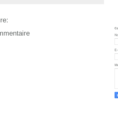
re:
Co
ommentaire
N
E-
M