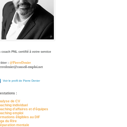
 coach PNL certifié à votre service
itter :
@PierreDenier
erredenier@conseil-emploi.net
Voir le profil de Pierre Denier
estations :
alyse de CV
aching individuel
aching d'affaires et d'équipes
aching emploi
rmations éligibles au DIF
ga du Rire
éparation mentale