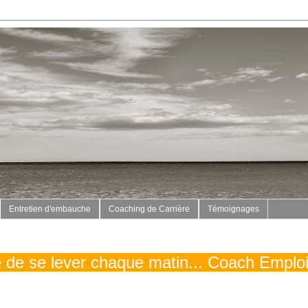
Entretien d'embauche
Coaching de Carrière
Témoignages
vé de se lever chaque matin... Coach Emplo