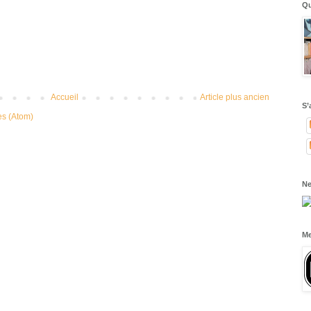
Qu
Accueil
Article plus ancien
S’
es (Atom)
Ne
Me