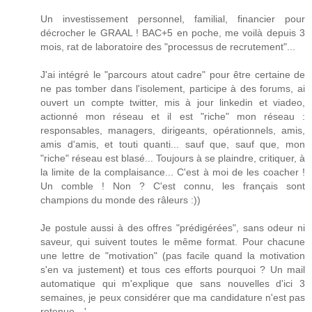
Un investissement personnel, familial, financier pour
décrocher le GRAAL ! BAC+5 en poche, me voilà depuis 3
mois, rat de laboratoire des "processus de recrutement"...
J'ai intégré le "parcours atout cadre" pour être certaine de
ne pas tomber dans l'isolement, participe à des forums, ai
ouvert un compte twitter, mis à jour linkedin et viadeo,
actionné mon réseau et il est "riche" mon réseau :
responsables, managers, dirigeants, opérationnels, amis,
amis d'amis, et touti quanti... sauf que, sauf que, mon
"riche" réseau est blasé... Toujours à se plaindre, critiquer, à
la limite de la complaisance... C'est à moi de les coacher !
Un comble ! Non ? C'est connu, les français sont
champions du monde des râleurs :))
Je postule aussi à des offres "prédigérées", sans odeur ni
saveur, qui suivent toutes le même format. Pour chacune
une lettre de "motivation" (pas facile quand la motivation
s'en va justement) et tous ces efforts pourquoi ? Un mail
automatique qui m'explique que sans nouvelles d'ici 3
semaines, je peux considérer que ma candidature n'est pas
retenue --'