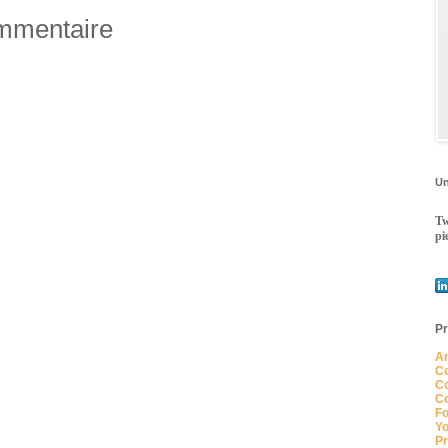
ommentaire
Un
Tw
pi
Pr
An
Co
Co
Co
Fo
Yo
Pr