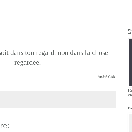
HL
et
oit dans ton regard, non dans la chose
regardée.
André Gide
Re
ch
Pi
re: