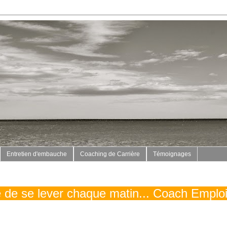
Entretien d'embauche
Coaching de Carrière
Témoignages
vé de se lever chaque matin... Coach Emplo