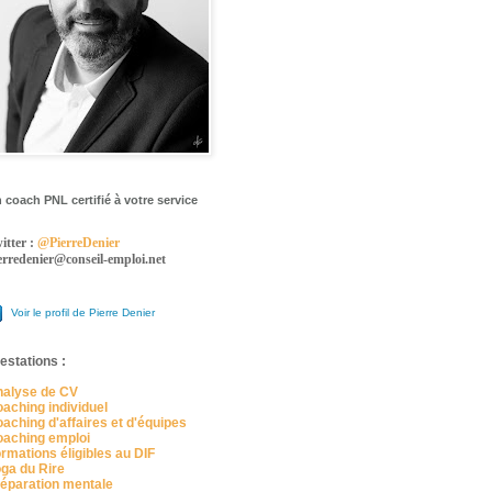
 coach PNL certifié à votre service
itter :
@PierreDenier
erredenier@conseil-emploi.net
Voir le profil de Pierre Denier
estations :
alyse de CV
aching individuel
aching d'affaires et d'équipes
aching emploi
rmations éligibles au DIF
ga du Rire
éparation mentale