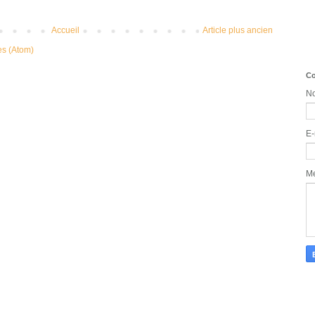
Accueil
Article plus ancien
es (Atom)
Co
N
E-
M