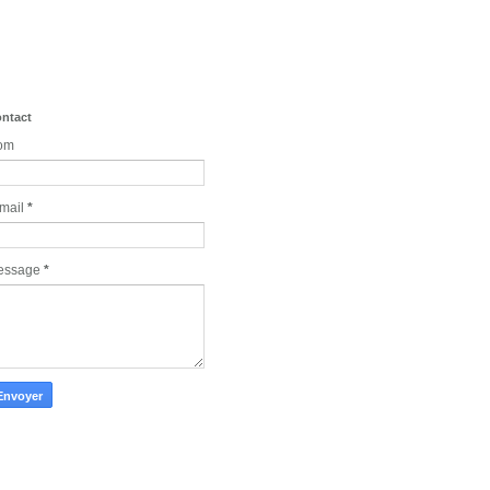
ntact
om
mail
*
essage
*